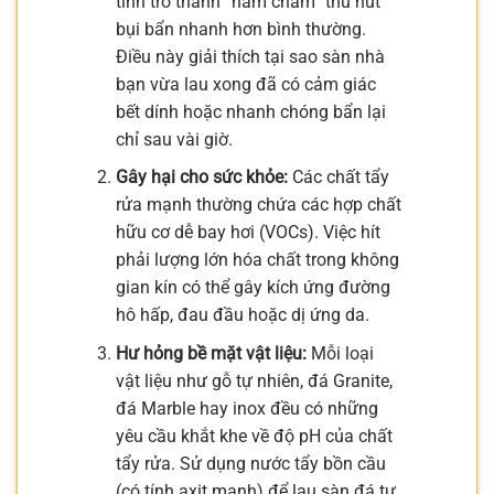
tình trở thành “nam châm” thu hút
bụi bẩn nhanh hơn bình thường.
Điều này giải thích tại sao sàn nhà
bạn vừa lau xong đã có cảm giác
bết dính hoặc nhanh chóng bẩn lại
chỉ sau vài giờ.
Gây hại cho sức khỏe:
Các chất tẩy
rửa mạnh thường chứa các hợp chất
hữu cơ dễ bay hơi (VOCs). Việc hít
phải lượng lớn hóa chất trong không
gian kín có thể gây kích ứng đường
hô hấp, đau đầu hoặc dị ứng da.
Hư hỏng bề mặt vật liệu:
Mỗi loại
vật liệu như gỗ tự nhiên, đá Granite,
đá Marble hay inox đều có những
yêu cầu khắt khe về độ pH của chất
tẩy rửa. Sử dụng nước tẩy bồn cầu
(có tính axit mạnh) để lau sàn đá tự