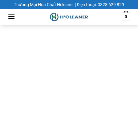
Chuyển
Thương Mại Hóa Chất Hcleaner | Điện thoại: 0328 629 829
đến
0
nội
dung