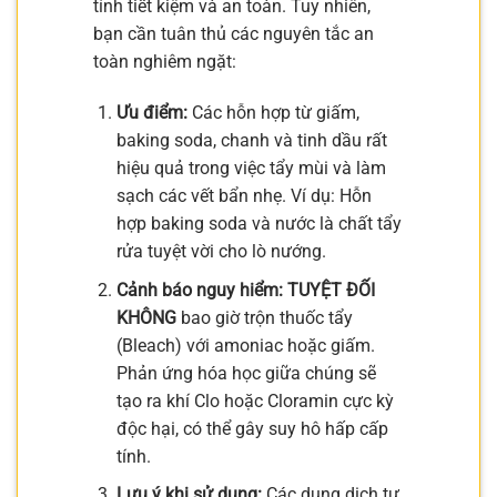
tính tiết kiệm và an toàn. Tuy nhiên,
bạn cần tuân thủ các nguyên tắc an
toàn nghiêm ngặt:
Ưu điểm:
Các hỗn hợp từ giấm,
baking soda, chanh và tinh dầu rất
hiệu quả trong việc tẩy mùi và làm
sạch các vết bẩn nhẹ. Ví dụ: Hỗn
hợp baking soda và nước là chất tẩy
rửa tuyệt vời cho lò nướng.
Cảnh báo nguy hiểm:
TUYỆT ĐỐI
KHÔNG
bao giờ trộn thuốc tẩy
(Bleach) với amoniac hoặc giấm.
Phản ứng hóa học giữa chúng sẽ
tạo ra khí Clo hoặc Cloramin cực kỳ
độc hại, có thể gây suy hô hấp cấp
tính.
Lưu ý khi sử dụng:
Các dung dịch tự