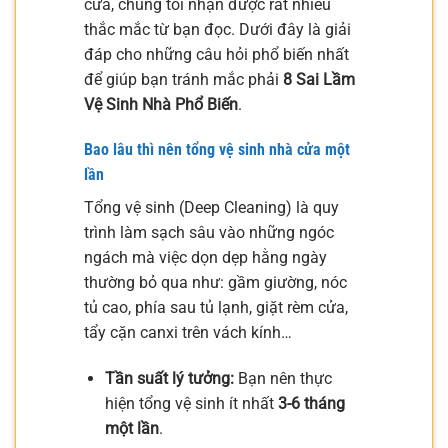
cửa, chúng tôi nhận được rất nhiều
thắc mắc từ bạn đọc. Dưới đây là giải
đáp cho những câu hỏi phổ biến nhất
để giúp bạn tránh mắc phải
8 Sai Lầm
Vệ Sinh Nhà Phổ Biến
.
Bao lâu thì nên tổng vệ sinh nhà cửa một
lần
Tổng vệ sinh (Deep Cleaning) là quy
trình làm sạch sâu vào những ngóc
ngách mà việc dọn dẹp hằng ngày
thường bỏ qua như: gầm giường, nóc
tủ cao, phía sau tủ lạnh, giặt rèm cửa,
tẩy cặn canxi trên vách kính…
Tần suất lý tưởng:
Bạn nên thực
hiện tổng vệ sinh ít nhất
3-6 tháng
một lần
.