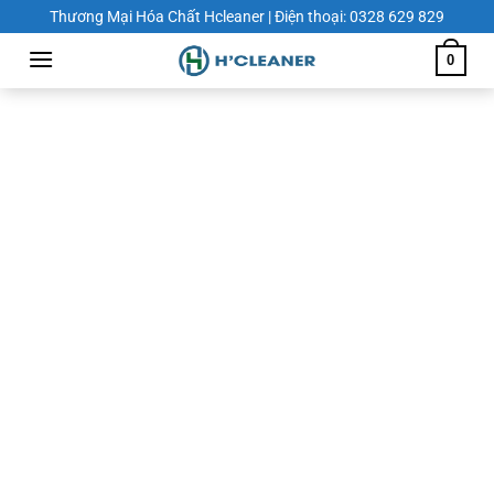
Chuyển
Thương Mại Hóa Chất Hcleaner | Điện thoại: 0328 629 829
đến
0
nội
dung