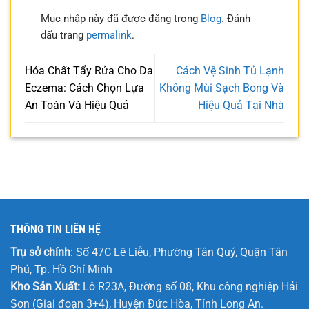
Mục nhập này đã được đăng trong
Blog
. Đánh
dấu trang
permalink
.
Hóa Chất Tẩy Rửa Cho Da
Cách Vệ Sinh Tủ Lạnh
Eczema: Cách Chọn Lựa
Không Mùi Sạch Bong Và
An Toàn Và Hiệu Quả
Hiệu Quả Tại Nhà
THÔNG TIN LIÊN HỆ
Trụ sở chính
: Số 47C Lê Liễu, Phường Tân Quý, Quận Tân
Phú, Tp. Hồ Chí Minh
Kho Sản Xuất:
Lô R23A, Đường số 08, Khu công nghiệp Hải
Sơn (Giai đoạn 3+4), Huyện Đức Hòa, Tỉnh Long An.