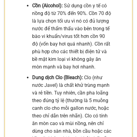
Cồn (Alcohol):
Sử dụng cồn y tế có
nồng độ từ 70% đến 90%. Cồn 70 độ
là lựa chọn tối ưu vì nó có đủ lượng
nước để thẩm thấu vào bên trong tế
bào vi khuẩn/virus tốt hơn cồn 90
độ (vốn bay hơi quá nhanh). Cồn rất
phù hợp cho các thiết bị điện tử và
bề mặt kim loại vì không gây ăn
mòn mạnh và bay hơi nhanh.
Dung dịch Clo (Bleach):
Clo (như
nước Javel) là chất khử trùng mạnh
và rẻ tiền. Tuy nhiên, cần pha loãng
theo đúng tỷ lệ (thường là 5 muỗng
canh clo cho mỗi gallon nước, hoặc
theo chỉ dẫn trên nhãn). Clo có tính
ăn mòn cao và mùi nồng, nên chỉ
dùng cho sàn nhà, bồn cầu hoặc các