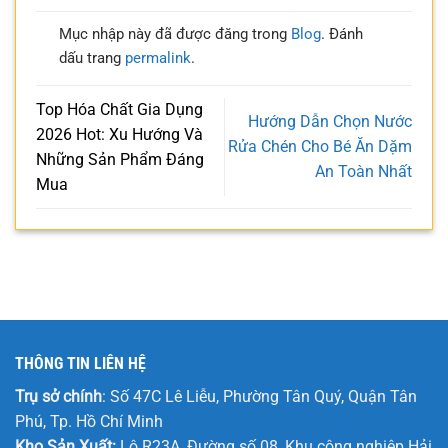
Mục nhập này đã được đăng trong
Blog
. Đánh
dấu trang
permalink
.
Top Hóa Chất Gia Dụng
Hướng Dẫn Chọn Nước
2026 Hot: Xu Hướng Và
Rửa Chén Cho Bé Ăn Dặm
Những Sản Phẩm Đáng
An Toàn Nhất
Mua
THÔNG TIN LIÊN HỆ
Trụ sở chính
: Số 47C Lê Liễu, Phường Tân Quý, Quận Tân
Phú, Tp. Hồ Chí Minh
Kho Sản Xuất:
Lô R23A, Đường số 08, Khu công nghiệp Hải