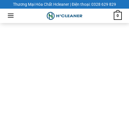
Chuyển
Thương Mại Hóa Chất Hcleaner | Điện thoại: 0328 629 829
đến
0
nội
dung