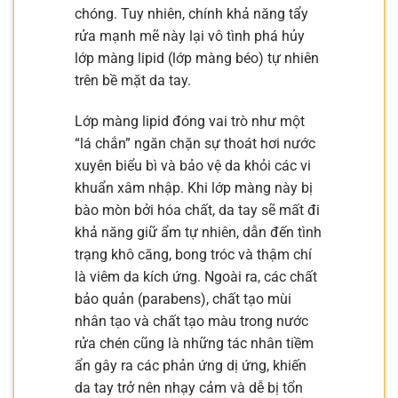
chóng. Tuy nhiên, chính khả năng tẩy
rửa mạnh mẽ này lại vô tình phá hủy
lớp màng lipid (lớp màng béo) tự nhiên
trên bề mặt da tay.
Lớp màng lipid đóng vai trò như một
“lá chắn” ngăn chặn sự thoát hơi nước
xuyên biểu bì và bảo vệ da khỏi các vi
khuẩn xâm nhập. Khi lớp màng này bị
bào mòn bởi hóa chất, da tay sẽ mất đi
khả năng giữ ẩm tự nhiên, dẫn đến tình
trạng khô căng, bong tróc và thậm chí
là viêm da kích ứng. Ngoài ra, các chất
bảo quản (parabens), chất tạo mùi
nhân tạo và chất tạo màu trong nước
rửa chén cũng là những tác nhân tiềm
ẩn gây ra các phản ứng dị ứng, khiến
da tay trở nên nhạy cảm và dễ bị tổn