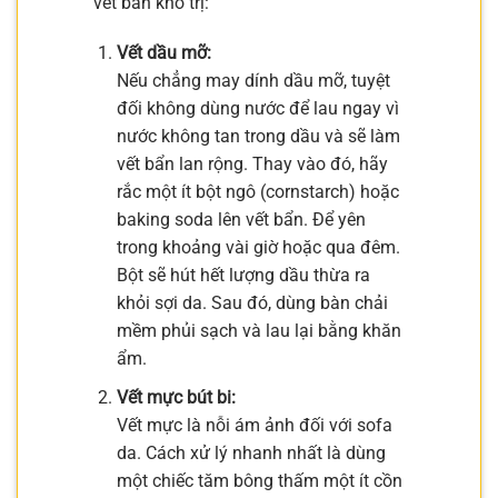
vết bẩn khó trị:
Vết dầu mỡ:
Nếu chẳng may dính dầu mỡ, tuyệt
đối không dùng nước để lau ngay vì
nước không tan trong dầu và sẽ làm
vết bẩn lan rộng. Thay vào đó, hãy
rắc một ít bột ngô (cornstarch) hoặc
baking soda lên vết bẩn. Để yên
trong khoảng vài giờ hoặc qua đêm.
Bột sẽ hút hết lượng dầu thừa ra
khỏi sợi da. Sau đó, dùng bàn chải
mềm phủi sạch và lau lại bằng khăn
ẩm.
Vết mực bút bi:
Vết mực là nỗi ám ảnh đối với sofa
da. Cách xử lý nhanh nhất là dùng
một chiếc tăm bông thấm một ít cồn