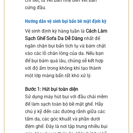
chi tiết, từ vết bẩn nhẹ đến vết bẩn
cứng đầu.
Hướng dẫn vệ sinh bụi bẩn bề mặt định kỳ
Vệ sinh định kỳ hàng tuần là
Cách Làm
Sạch Ghế Sofa Da Dễ Dàng
nhất để
ngăn chặn bụi bẩn tích tụ và bám chặt
vào các lỗ chân lông của da. Nếu bạn
để bụi bám quá lâu, chúng sẽ kết hợp
với độ ẩm trong không khí tạo thành
một lớp màng bẩn rất khó xử lý.
Bước 1: Hút bụi toàn diện
Sử dụng máy hút bụi với đầu chải mềm
để làm sạch toàn bộ bề mặt ghế. Hãy
chú ý kỹ đến các đường rãnh giữa các
tấm da, các góc khuất và phần dưới
đệm ghế. Đây là nơi tập trung nhiều bụi