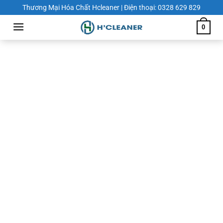
Chuyển
Thương Mại Hóa Chất Hcleaner | Điện thoại: 0328 629 829
đến
0
nội
dung