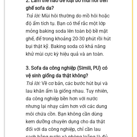
2. Làm thế nào để loại bỏ mùi hôi trên
ghế sofa da?
Trả lời:
Mùi hôi thường do mồ hôi hoặc
độ ẩm tích tụ. Bạn có thể rắc một lớp
mỏng baking soda lên toàn bộ bề mặt
ghế, để trong khoảng 20-30 phút rồi hút
bụi thật kỹ. Baking soda có khả năng
khử mùi cực kỳ hiệu quả và an toàn.
3. Sofa da công nghiệp (Simili, PU) có
vệ sinh giống da thật không?
Trả lời:
Về cơ bản, các bước hút bụi và
lau khăn ẩm là giống nhau. Tuy nhiên,
da công nghiệp bền hơn với nước
nhưng lại nhạy cảm hơn với các dung
môi chứa cồn. Bạn không cần dùng
kem dưỡng chuyên dụng cho da thật
đối với da công nghiệp, chỉ cần lau
sạch bằng nước xà phòng loãng là đủ.