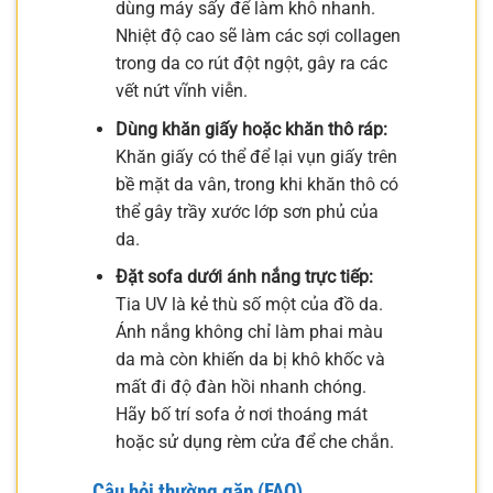
dùng máy sấy để làm khô nhanh.
Nhiệt độ cao sẽ làm các sợi collagen
trong da co rút đột ngột, gây ra các
vết nứt vĩnh viễn.
Dùng khăn giấy hoặc khăn thô ráp:
Khăn giấy có thể để lại vụn giấy trên
bề mặt da vân, trong khi khăn thô có
thể gây trầy xước lớp sơn phủ của
da.
Đặt sofa dưới ánh nắng trực tiếp:
Tia UV là kẻ thù số một của đồ da.
Ánh nắng không chỉ làm phai màu
da mà còn khiến da bị khô khốc và
mất đi độ đàn hồi nhanh chóng.
Hãy bố trí sofa ở nơi thoáng mát
hoặc sử dụng rèm cửa để che chắn.
Câu hỏi thường gặp (FAQ)