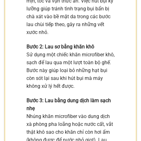
mịn, tóc và vụn thức ăn. Việc hút bụi kỹ
lưỡng giúp tránh tình trạng bụi bẩn bị
chà xát vào bề mặt da trong các bước
lau chùi tiếp theo, gây ra những vết
xước nhỏ.
Bước 2: Lau sơ bằng khăn khô
Sử dụng một chiếc khăn microfiber khô,
sạch để lau qua một lượt toàn bộ ghế.
Bước này giúp loại bỏ những hạt bụi
còn sót lại sau khi hút bụi mà máy
không xử lý hết được.
Bước 3: Lau bằng dung dịch làm sạch
nhẹ
Nhúng khăn microfiber vào dung dịch
xà phòng pha loãng hoặc nước cất, vắt
thật khô sao cho khăn chỉ còn hơi ẩm
(không được để nước nhỏ giọt). Lau