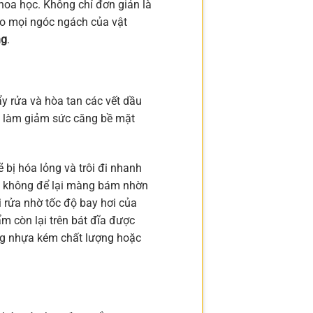
khoa học. Không chỉ đơn giản là
ảo mọi ngóc ngách của vật
ng
.
ẩy rửa và hòa tan các vết dầu
ng làm giảm sức căng bề mặt
 bị hóa lỏng và trôi đi nhanh
, không để lại màng bám nhờn
i rửa nhờ tốc độ bay hơi của
m còn lại trên bát đĩa được
ằng nhựa kém chất lượng hoặc