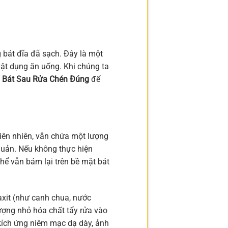
g bát đĩa đã sạch. Đây là một
vật dụng ăn uống. Khi chúng ta
 Bát Sau Rửa Chén Đúng
để
hiên nhiên, vẫn chứa một lượng
quản. Nếu không thực hiện
ể vẫn bám lại trên bề mặt bát
axit (như canh chua, nước
lượng nhỏ hóa chất tẩy rửa vào
 kích ứng niêm mạc dạ dày, ảnh