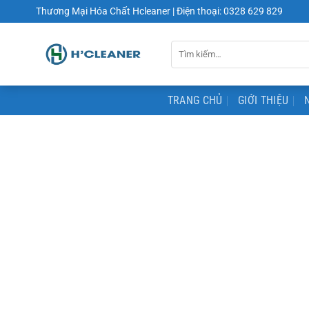
Chuyển
Thương Mại Hóa Chất Hcleaner | Điện thoại: 0328 629 829
đến
nội
Tìm
dung
kiếm:
TRANG CHỦ
GIỚI THIỆU