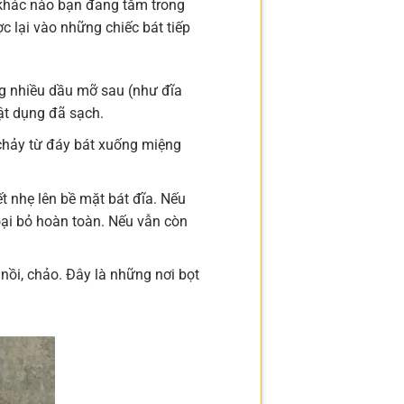
 khác nào bạn đang tắm trong
c lại vào những chiếc bát tiếp
ng nhiều dầu mỡ sau (như đĩa
ật dụng đã sạch.
chảy từ đáy bát xuống miệng
t nhẹ lên bề mặt bát đĩa. Nếu
loại bỏ hoàn toàn. Nếu vẫn còn
ồi, chảo. Đây là những nơi bọt