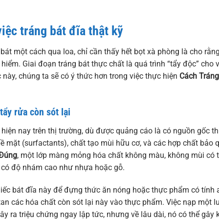
ệc tráng bát đĩa thật kỹ
 bát một cách qua loa, chỉ cần thấy hết bọt xà phòng là cho rằn
hiểm. Giai đoạn tráng bát thực chất là quá trình “tẩy độc” cho 
 này, chúng ta sẽ có ý thức hơn trong việc thực hiện
Cách Tráng
tẩy rửa còn sót lại
 hiện nay trên thị trường, dù được quảng cáo là có nguồn gốc t
ề mặt (surfactants), chất tạo mùi hữu cơ, và các hợp chất bảo 
 Đúng
, một lớp màng mỏng hóa chất không màu, không mùi có th
iệu có độ nhám cao như nhựa hoặc gỗ.
iếc bát đĩa này để đựng thức ăn nóng hoặc thực phẩm có tính 
 tan các hóa chất còn sót lại này vào thực phẩm. Việc nạp một 
ây ra triệu chứng ngay lập tức, nhưng về lâu dài, nó có thể gây