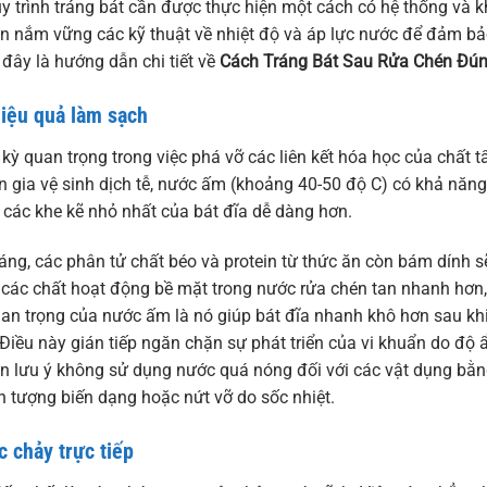
uy trình tráng bát cần được thực hiện một cách có hệ thống và 
n nắm vững các kỹ thuật về nhiệt độ và áp lực nước để đảm b
đây là hướng dẫn chi tiết về
Cách Tráng Bát Sau Rửa Chén Đú
iệu quả làm sạch
kỳ quan trọng trong việc phá vỡ các liên kết hóa học của chất t
n gia vệ sinh dịch tễ, nước ấm (khoảng 40-50 độ C) có khả nă
o các khe kẽ nhỏ nhất của bát đĩa dễ dàng hơn.
ng, các phân tử chất béo và protein từ thức ăn còn bám dính sẽ
các chất hoạt động bề mặt trong nước rửa chén tan nhanh hơn
 quan trọng của nước ấm là nó giúp bát đĩa nhanh khô hơn sau kh
iều này gián tiếp ngăn chặn sự phát triển của vi khuẩn do độ ẩ
 cần lưu ý không sử dụng nước quá nóng đối với các vật dụng b
n tượng biến dạng hoặc nứt vỡ do sốc nhiệt.
c chảy trực tiếp