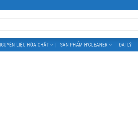
NGUYÊN LIỆU HÓA CHẤT
SẢN PHẨM H’CLEANER
ĐẠI LÝ