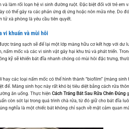
à làm rối loạn hệ vi sinh đường ruột. Đặc biệt đối với trẻ em 
ày có thể gây ra các phản ứng dị ứng hoặc nôn mửa nhẹ. Do đó,
 tử xà phòng là yêu cầu tiên quyết.
a vi khuẩn và mùi hôi
được tráng sạch sẽ để lại một lớp màng hữu cơ kết hợp với dư 
, nấm mốc và các vi sinh vật gây hại khu trú và phát triển. Tro
hông kỹ sẽ khiến bát đĩa nhanh chóng có mùi hôi đặc trưng, thư
i
hay các loại nấm mốc có thể hình thành “biofilm” (màng sinh 
t để. Màng sinh học này rất khó bị tiêu diệt bằng cách rửa th
đường ăn uống. Thực hiện
Cách Tráng Bát Sau Rửa Chén Đúng
g
ẩn còn sót lại trong quá trình chà rửa, từ đó giữ cho bát đĩa luô
đúng nghĩa là một chiếc bát không chỉ sạch về mặt cảm quan mà