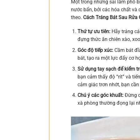
Một trong những sai lầm phổ bi
nước bẩn, bởi các hóa chất và 
theo.
Cách Tráng Bát Sau Rửa
Thứ tự ưu tiên:
Hãy tráng các
đựng thức ăn chiên xào, xoo
Góc độ tiếp xúc:
Cầm bát đĩa
bát, tạo ra một lực đẩy cơ h
Sử dụng tay sạch để kiểm tr
bạn cảm thấy độ “rít” và tiế
cảm giác trơn nhớt, bạn cần 
Chú ý các góc khuất:
Đừng qu
xà phòng thường đọng lại nh