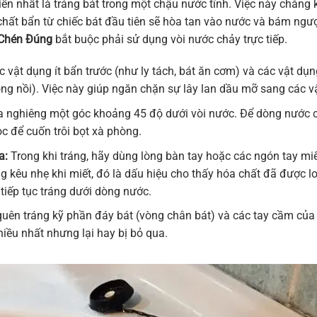
ến nhất là tráng bát trong một chậu nước tĩnh. Việc này chẳng
chất bẩn từ chiếc bát đầu tiên sẽ hòa tan vào nước và bám ngượ
 Chén Đúng
bắt buộc phải sử dụng vòi nước chảy trực tiếp.
 vật dụng ít bẩn trước (như ly tách, bát ăn cơm) và các vật dụ
ng nồi). Việc này giúp ngăn chặn sự lây lan dầu mỡ sang các v
 nghiêng một góc khoảng 45 độ dưới vòi nước. Để dòng nước 
ọc để cuốn trôi bọt xà phòng.
a:
Trong khi tráng, hãy dùng lòng bàn tay hoặc các ngón tay miế
ng kêu nhẹ khi miết, đó là dấu hiệu cho thấy hóa chất đã được 
tiếp tục tráng dưới dòng nước.
ên tráng kỹ phần đáy bát (vòng chân bát) và các tay cầm của n
iều nhất nhưng lại hay bị bỏ qua.