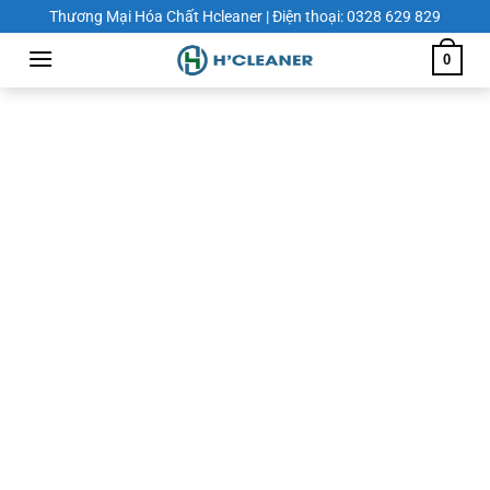
Chuyển
Thương Mại Hóa Chất Hcleaner | Điện thoại: 0328 629 829
đến
0
nội
dung