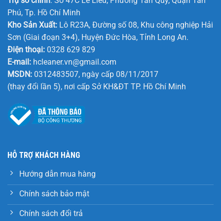
Trụ sở chính
: Số 47C Lê Liễu, Phường Tân Quý, Quận Tân
Phú, Tp. Hồ Chí Minh
Kho Sản Xuất:
Lô R23A, Đường số 08, Khu công nghiệp Hải
Sơn (Giai đoạn 3+4), Huyện Đức Hòa, Tỉnh Long An.
Điện thoại:
0328 629 829
E-mail:
hcleaner.vn@gmail.com
MSDN:
0312483507, ngày cấp 08/11/2017
(thay đổi lần 5), nơi cấp Sở KH&ĐT TP. Hồ Chí Minh
HỖ TRỢ KHÁCH HÀNG
Hướng dẫn mua hàng
Chính sách bảo mật
Chính sách đổi trả