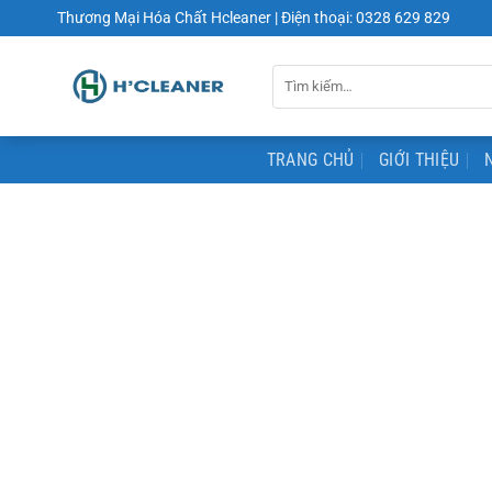
Chuyển
Thương Mại Hóa Chất Hcleaner | Điện thoại: 0328 629 829
đến
nội
Tìm
dung
kiếm:
TRANG CHỦ
GIỚI THIỆU