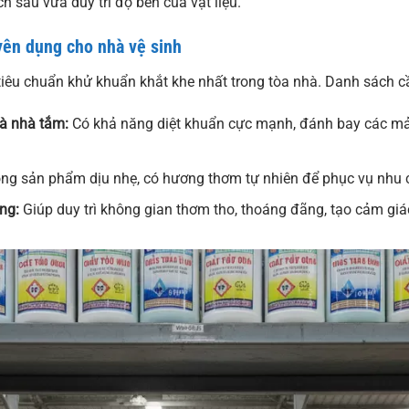
 sâu vừa duy trì độ bền của vật liệu.
yên dụng cho nhà vệ sinh
 tiêu chuẩn khử khuẩn khắt khe nhất trong tòa nhà. Danh sách 
và nhà tắm:
Có khả năng diệt khuẩn cực mạnh, đánh bay các mả
òng sản phẩm dịu nhẹ, có hương thơm tự nhiên để phục vụ nhu 
ng:
Giúp duy trì không gian thơm tho, thoáng đãng, tạo cảm giá