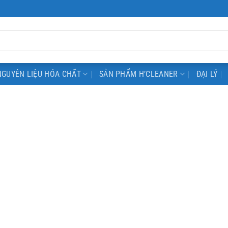
NGUYÊN LIỆU HÓA CHẤT
SẢN PHẨM H’CLEANER
ĐẠI LÝ