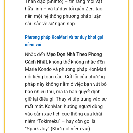
Thần đạo (Shinto) – tin rằng mọi vật
hữu linh – và tư duy tối giản Zen, tạo
nên một hệ thống phương pháp luận
sâu sắc về sự ngăn nắp.
Phương pháp KonMari và tư duy khơi gợi
niềm vui
Nhắc đến
Mẹo Dọn Nhà Theo Phong
Cách Nhật
, không thể không nhắc đến
Marie Kondo và phương pháp KonMari
nổi tiếng toàn cầu. Cốt lõi của phương
pháp này không nằm ở việc bạn vứt bỏ
bao nhiêu thứ, mà là bạn quyết định
giữ lại điều gì. Thay vì tập trung vào sự
mất mát, KonMari hướng người dùng
vào cảm xúc tích cực thông qua khái
niệm “Tokimeku” – hay còn gọi là
“Spark Joy” (Khơi gợi niềm vui).