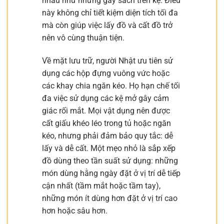
nhau như những gáy sách trên kệ. Điều
này không chỉ tiết kiệm diện tích tối đa
mà còn giúp việc lấy đồ và cất đồ trở
nên vô cùng thuận tiện.
Về mặt lưu trữ, người Nhật ưu tiên sử
dụng các hộp đựng vuông vức hoặc
các khay chia ngăn kéo. Họ hạn chế tối
đa việc sử dụng các kệ mở gây cảm
giác rối mắt. Mọi vật dụng nên được
cất giấu khéo léo trong tủ hoặc ngăn
kéo, nhưng phải đảm bảo quy tắc: dễ
lấy và dễ cất. Một mẹo nhỏ là sắp xếp
đồ dùng theo tần suất sử dụng: những
món dùng hằng ngày đặt ở vị trí dễ tiếp
cận nhất (tầm mắt hoặc tầm tay),
những món ít dùng hơn đặt ở vị trí cao
hơn hoặc sâu hơn.