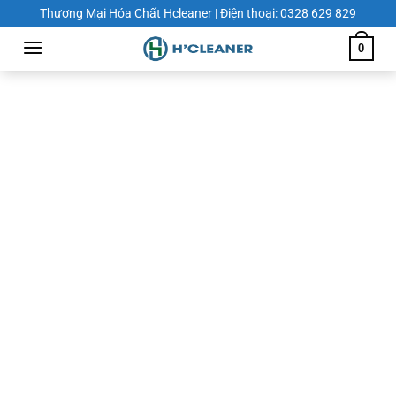
Chuyển
Thương Mại Hóa Chất Hcleaner | Điện thoại: 0328 629 829
đến
0
nội
dung