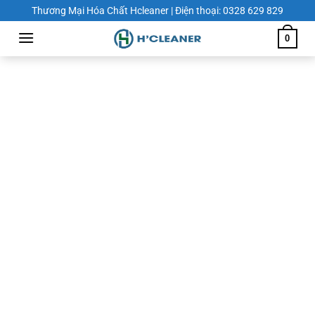
Chuyển
Thương Mại Hóa Chất Hcleaner | Điện thoại: 0328 629 829
đến
0
nội
dung