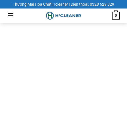
Chuyển
Thương Mại Hóa Chất Hcleaner | Điện thoại: 0328 629 829
đến
0
nội
dung