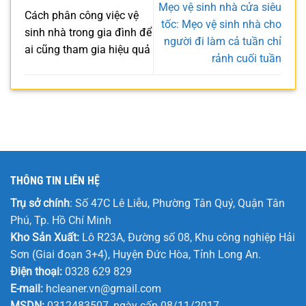
Mẹo vệ sinh nhà cửa siêu
Cách phân công việc vệ
tốc: Mẹo vệ sinh nhà cho
sinh nhà trong gia đình để
người đi làm cả tuần chỉ
ai cũng tham gia hiệu quả
rảnh cuối tuần
THÔNG TIN LIÊN HỆ
Trụ sở chính
: Số 47C Lê Liễu, Phường Tân Quý, Quận Tân
Phú, Tp. Hồ Chí Minh
Kho Sản Xuất:
Lô R23A, Đường số 08, Khu công nghiệp Hải
Sơn (Giai đoạn 3+4), Huyện Đức Hòa, Tỉnh Long An.
Điện thoại:
0328 629 829
E-mail:
hcleaner.vn@gmail.com
MSDN:
0312483507, ngày cấp 08/11/2017