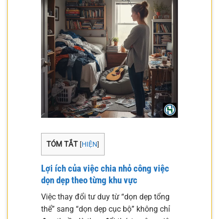
TÓM TẮT
[
HIỆN
]
Lợi ích của việc chia nhỏ công việc
dọn dẹp theo từng khu vực
Việc thay đổi tư duy từ “dọn dẹp tổng
thể” sang “dọn dẹp cục bộ” không chỉ