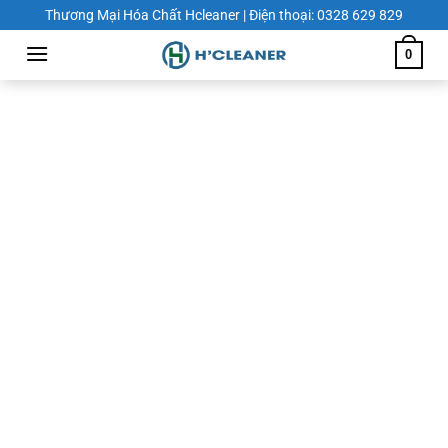
Chuyển
Thương Mại Hóa Chất Hcleaner | Điện thoại: 0328 629 829
đến
0
nội
dung