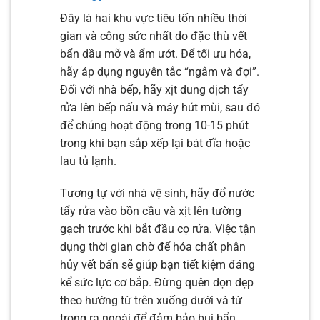
Đây là hai khu vực tiêu tốn nhiều thời
gian và công sức nhất do đặc thù vết
bẩn dầu mỡ và ẩm ướt. Để tối ưu hóa,
hãy áp dụng nguyên tắc “ngâm và đợi”.
Đối với nhà bếp, hãy xịt dung dịch tẩy
rửa lên bếp nấu và máy hút mùi, sau đó
để chúng hoạt động trong 10-15 phút
trong khi bạn sắp xếp lại bát đĩa hoặc
lau tủ lạnh.
Tương tự với nhà vệ sinh, hãy đổ nước
tẩy rửa vào bồn cầu và xịt lên tường
gạch trước khi bắt đầu cọ rửa. Việc tận
dụng thời gian chờ để hóa chất phân
hủy vết bẩn sẽ giúp bạn tiết kiệm đáng
kể sức lực cơ bắp. Đừng quên dọn dẹp
theo hướng từ trên xuống dưới và từ
trong ra ngoài để đảm bảo bụi bẩn