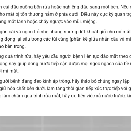
n cúi đầu xuống bồn rửa hoặc nghiêng đầu sang một bên. Nếu c
cho mắt bị tổn thương nằm ở phía dưới. Điều này cực kỳ quan 
ang mắt lành hoặc chảy ngược vào mũi, miệng.
ón cái và ngón trỏ nhẹ nhàng nhưng dứt khoát giữ cho mí mắt 
 đọng lại sâu trong các túi cùng (phần kẽ giữa nhãn cầu và mí 
ào bên trong.
g quá trình rửa, hãy yêu cầu người bệnh liên tục đảo mắt theo c
 động này giúp dòng nước tiếp cận được mọi ngóc ngách của b
i mí mắt.
ười bệnh đang đeo kính áp tròng, hãy tháo bỏ chúng ngay lập 
giữ hóa chất bên dưới, làm tăng thời gian tiếp xúc trực tiếp với 
làm chậm quá trình rửa mắt, hãy ưu tiên việc xả nước trước, kí