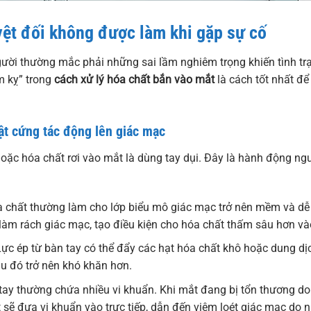
ệt đối không được làm khi gặp sự cố
ười thường mắc phải những sai lầm nghiêm trọng khiến tình trạ
m kỵ” trong
cách xử lý hóa chất bắn vào mắt
là cách tốt nhất để
t cứng tác động lên giác mạc
 hoặc hóa chất rơi vào mắt là dùng tay dụi. Đây là hành động ng
 chất thường làm cho lớp biểu mô giác mạc trở nên mềm và dễ 
, làm rách giác mạc, tạo điều kiện cho hóa chất thấm sâu hơn và
ực ép từ bàn tay có thể đẩy các hạt hóa chất khô hoặc dung d
sau đó trở nên khó khăn hơn.
ay thường chứa nhiều vi khuẩn. Khi mắt đang bị tổn thương do 
t sẽ đưa vi khuẩn vào trực tiếp, dẫn đến viêm loét giác mạc do 