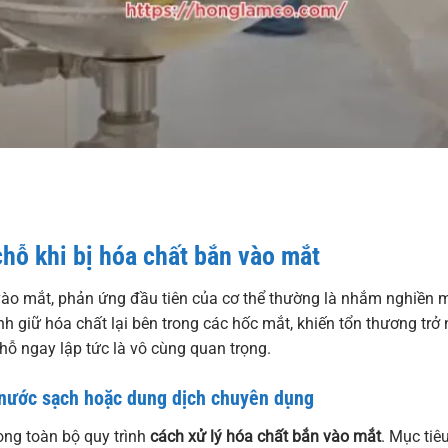
chỗ khi bị hóa chất bắn vào mắt
vào mắt, phản ứng đầu tiên của cơ thể thường là nhắm nghiền m
h giữ hóa chất lại bên trong các hốc mắt, khiến tổn thương trở 
chỗ ngay lập tức là vô cùng quan trọng.
 nước sạch hoặc dung dịch chuyên dụng
ong toàn bộ quy trình
cách xử lý hóa chất bắn vào mắt
. Mục tiê