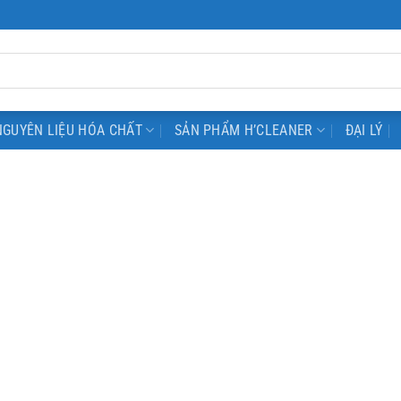
NGUYÊN LIỆU HÓA CHẤT
SẢN PHẨM H’CLEANER
ĐẠI LÝ