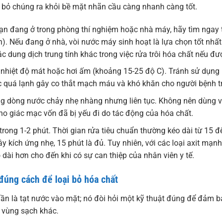
 bỏ chúng ra khỏi bề mặt nhãn cầu càng nhanh càng tốt.
n đang ở trong phòng thí nghiệm hoặc nhà máy, hãy tìm ngay 
. Nếu đang ở nhà, vòi nước máy sinh hoạt là lựa chọn tốt nhấ
 dung dịch trung tính khác trong việc rửa trôi hóa chất nếu đượ
nhiệt độ mát hoặc hơi ấm (khoảng 15-25 độ C). Tránh sử dụng 
c quá lạnh gây co thắt mạch máu và khó khăn cho người bệnh t
 dòng nước chảy nhẹ nhàng nhưng liên tục. Không nên dùng vòi
ho giác mạc vốn đã bị yếu đi do tác động của hóa chất.
rong 1-2 phút. Thời gian rửa tiêu chuẩn thường kéo dài từ 15 đ
ây kích ứng nhẹ, 15 phút là đủ. Tuy nhiên, với các loại axit mạnh
o dài hơn cho đến khi có sự can thiệp của nhân viên y tế.
 đúng cách để loại bỏ hóa chất
ần là tạt nước vào mặt; nó đòi hỏi một kỹ thuật đúng để đảm 
 vùng sạch khác.