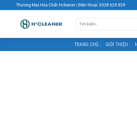
Chuyển
Thương Mại Hóa Chất Hcleaner | Điện thoại: 0328 629 829
đến
nội
Tìm
dung
kiếm:
TRANG CHỦ
GIỚI THIỆU