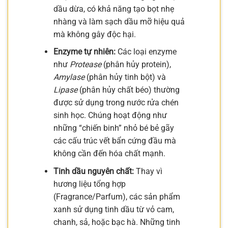
dầu dừa, có khả năng tạo bọt nhẹ
nhàng và làm sạch dầu mỡ hiệu quả
mà không gây độc hại.
Enzyme tự nhiên:
Các loại enzyme
như
Protease
(phân hủy protein),
Amylase
(phân hủy tinh bột) và
Lipase
(phân hủy chất béo) thường
được sử dụng trong nước rửa chén
sinh học. Chúng hoạt động như
những “chiến binh” nhỏ bé bẻ gãy
các cấu trúc vết bẩn cứng đầu mà
không cần đến hóa chất mạnh.
Tinh dầu nguyên chất:
Thay vì
hương liệu tổng hợp
(Fragrance/Parfum), các sản phẩm
xanh sử dụng tinh dầu từ vỏ cam,
chanh, sả, hoặc bạc hà. Những tinh