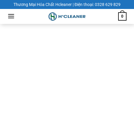
Chuyển
Thương Mại Hóa Chất Hcleaner | Điện thoại: 0328 629 829
đến
0
nội
dung