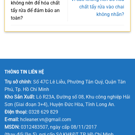
không nên để hóa chất
chất tẩy rửa vào chai
tẩy rửa để đảm bảo an
không nhãn?
toàn?
THÔNG TIN LIÊN HỆ
Trụ sở chính
: Số 47C Lê Liễu, Phường Tân Quý, Quận Tân
Phú, Tp. Hồ Chí Minh
Kho Sản Xuất:
Lô R23A, Đường số 08, Khu công nghiệp Hải
Sơn (Giai đoạn 3+4), Huyện Đức Hòa, Tỉnh Long An.
Điện thoại:
0328 629 829
E-mail:
hcleaner.vn@gmail.com
MSDN:
0312483507, ngày cấp 08/11/2017
(thay đổi lần 5), nơi cấp Sở KH&ĐT TP. Hồ Chí Minh