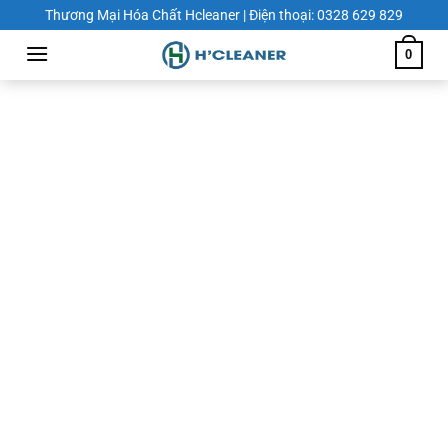
Chuyển
Thương Mại Hóa Chất Hcleaner | Điện thoại: 0328 629 829
đến
0
nội
dung